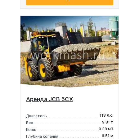
Аренда JCB 5CX
118 л.с.
Двигатель
9.81 т
Вес
0.38 м3
Ковш
6.51 м
Глубина копания