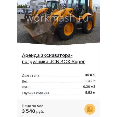
Аренда экскаватора-
погрузчика JCB 3CX Super
86 л.с.
Двигатель
8.42 т
Вес
0.30 м3
Ковш
5.53 м
Глубина копания
Цена за час
3 540
руб.