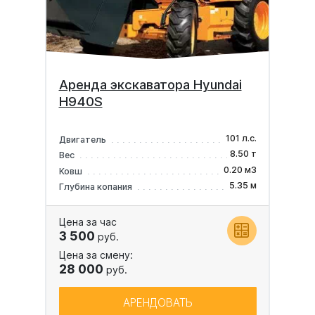
Аренда экскаватора Hyundai
H940S
101 л.с.
Двигатель
8.50 т
Вес
0.20 м3
Ковш
5.35 м
Глубина копания
Цена за час
3 500
руб.
Цена за смену:
28 000
руб.
АРЕНДОВАТЬ