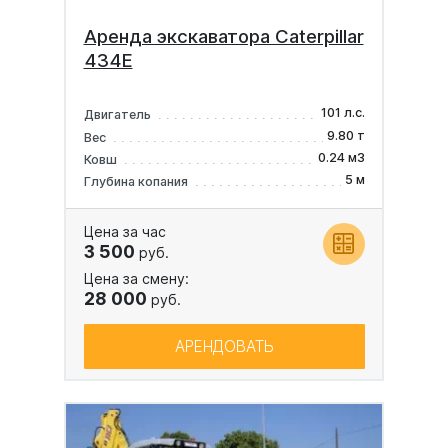
Аренда экскаватора Caterpillar
434E
101 л.с.
Двигатель
9.80 т
Вес
0.24 м3
Ковш
5 м
Глубина копания
Цена за час
3 500
руб.
Цена за смену:
28 000
руб.
АРЕНДОВАТЬ