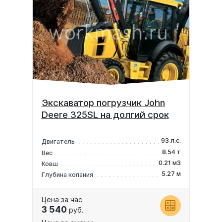
Экскаватор погрузчик John
Deere 325SL на долгий срок
93 л.с.
Двигатель
8.54 т
Вес
0.21 м3
Ковш
5.27 м
Глубина копания
Цена за час
3 540
руб.