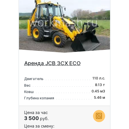
Аренда JCB 3CX ECO
110 л.с.
Двигатель
8.13 т
Вес
0.45 м3
Ковш
5.46 м
Глубина копания
Цена за час
3 500
руб.
Цена за смену: