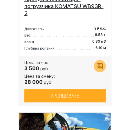
погрузчика KOMATSU WB93R-
2
99 л.с.
Двигатель
8.58 т
Вес
0.30 м3
Ковш
6.10 м
Глубина копания
Цена за час
3 500
руб.
Цена за смену:
28 000
руб.
АРЕНДОВАТЬ