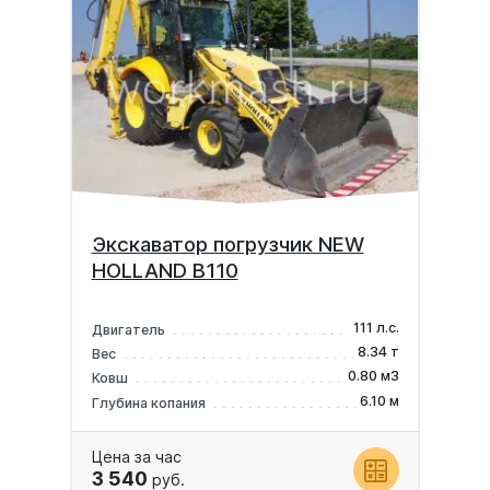
Экскаватор погрузчик NEW
HOLLAND B110
111 л.с.
Двигатель
8.34 т
Вес
0.80 м3
Ковш
6.10 м
Глубина копания
Цена за час
3 540
руб.