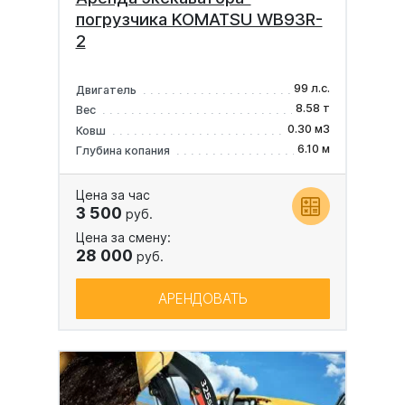
погрузчика KOMATSU WB93R-
2
99 л.с.
Двигатель
8.58 т
Вес
0.30 м3
Ковш
6.10 м
Глубина копания
Цена за час
3 500
руб.
Цена за смену:
28 000
руб.
АРЕНДОВАТЬ