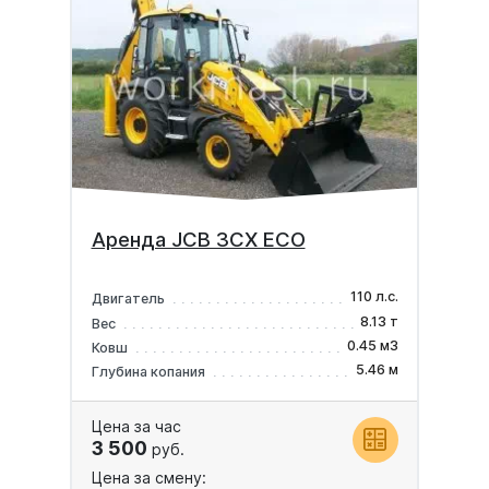
Аренда JCB 3CX ECO
110 л.с.
Двигатель
8.13 т
Вес
0.45 м3
Ковш
5.46 м
Глубина копания
Цена за час
3 500
руб.
Цена за смену: