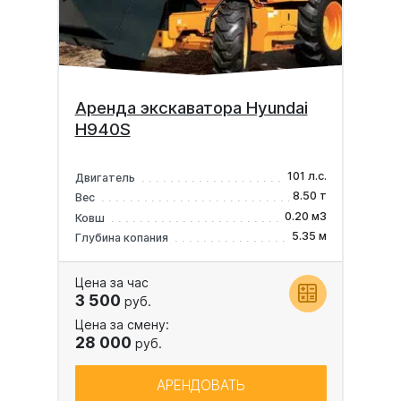
Аренда экскаватора Hyundai
H940S
101 л.с.
Двигатель
8.50 т
Вес
0.20 м3
Ковш
5.35 м
Глубина копания
Цена за час
3 500
руб.
Цена за смену:
28 000
руб.
АРЕНДОВАТЬ