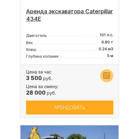
Аренда экскаватора Caterpillar
434E
101 л.с.
Двигатель
9.80 т
Вес
0.24 м3
Ковш
5 м
Глубина копания
Цена за час
3 500
руб.
Цена за смену:
28 000
руб.
АРЕНДОВАТЬ