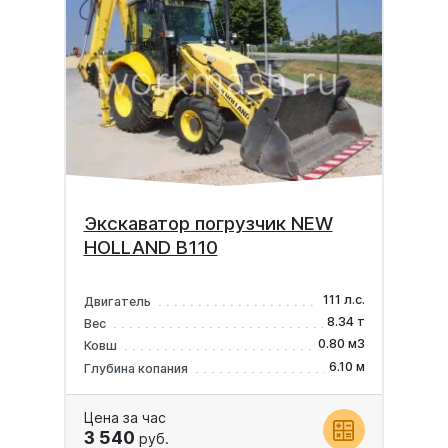
Экскаватор погрузчик NEW
HOLLAND B110
111 л.с.
Двигатель
8.34 т
Вес
0.80 м3
Ковш
6.10 м
Глубина копания
Цена за час
3 540
руб.