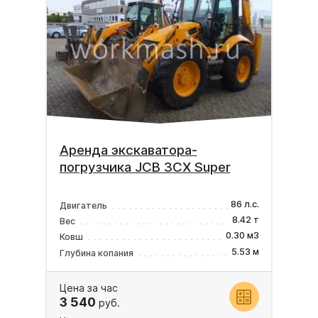
Аренда экскаватора-
погрузчика JCB 3CX Super
86 л.с.
Двигатель
8.42 т
Вес
0.30 м3
Ковш
5.53 м
Глубина копания
Цена за час
3 540
руб.