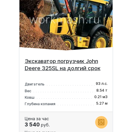
Экскаватор погрузчик John
Deere 325SL на долгий срок
93 л.с.
Двигатель
8.54 т
Вес
0.21 м3
Ковш
5.27 м
Глубина копания
Цена за час
3 540
руб.