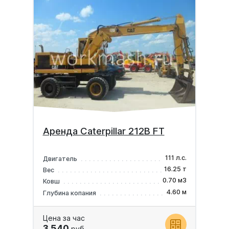
Аренда Caterpillar 212B FT
111 л.с.
Двигатель
16.25 т
Вес
0.70 м3
Ковш
4.60 м
Глубина копания
Цена за час
3 540
руб.