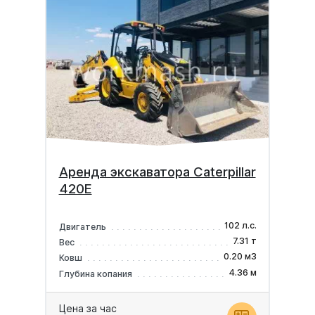
Аренда экскаватора Caterpillar
420E
102 л.с.
Двигатель
7.31 т
Вес
0.20 м3
Ковш
4.36 м
Глубина копания
Цена за час