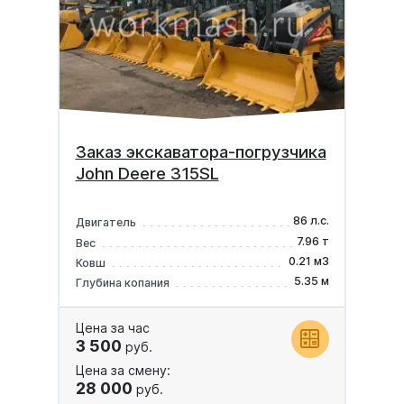
Заказ экскаватора-погрузчика
John Deere 315SL
86 л.с.
Двигатель
7.96 т
Вес
0.21 м3
Ковш
5.35 м
Глубина копания
Цена за час
3 500
руб.
Цена за смену:
28 000
руб.