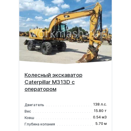
Колесный экскаватор
Caterpillar M313D с
оператором
138 л.с.
Двигатель
15.80 т
Вес
0.54 м3
Ковш
5.70 м
Глубина копания