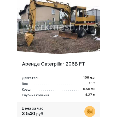
Аренда Caterpillar 206B FT
106 л.с.
Двигатель
15 т
Вес
0.50 м3
Ковш
4.27 м
Глубина копания
Цена за час
3 540
руб.