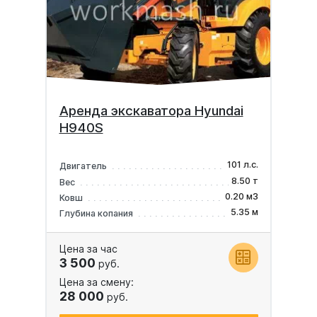
Аренда экскаватора Hyundai
H940S
101 л.с.
Двигатель
8.50 т
Вес
0.20 м3
Ковш
5.35 м
Глубина копания
Цена за час
3 500
руб.
Цена за смену:
28 000
руб.