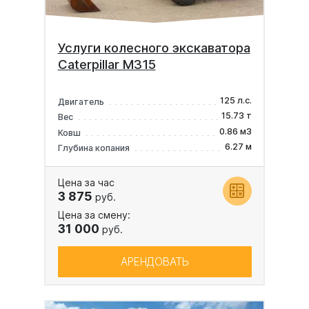
Услуги колесного экскаватора
Caterpillar M315
125 л.с.
Двигатель
15.73 т
Вес
0.86 м3
Ковш
6.27 м
Глубина копания
Цена за час
3 875
руб.
Цена за смену:
31 000
руб.
АРЕНДОВАТЬ