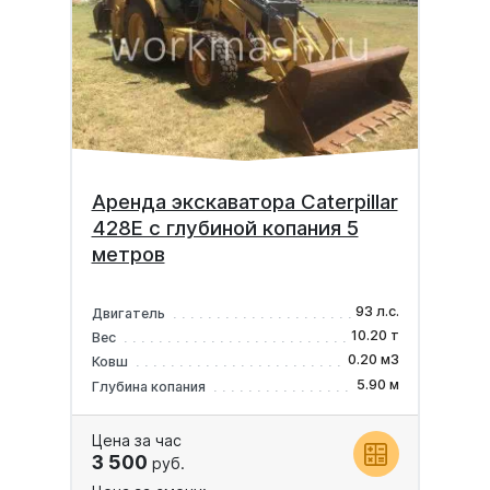
Аренда экскаватора Caterpillar
428E с глубиной копания 5
метров
93 л.с.
Двигатель
10.20 т
Вес
0.20 м3
Ковш
5.90 м
Глубина копания
Цена за час
3 500
руб.