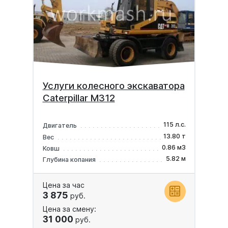
Услуги колесного экскаватора
Caterpillar M312
115 л.с.
Двигатель
13.80 т
Вес
0.86 м3
Ковш
5.82 м
Глубина копания
Цена за час
3 875
руб.
Цена за смену:
31 000
руб.