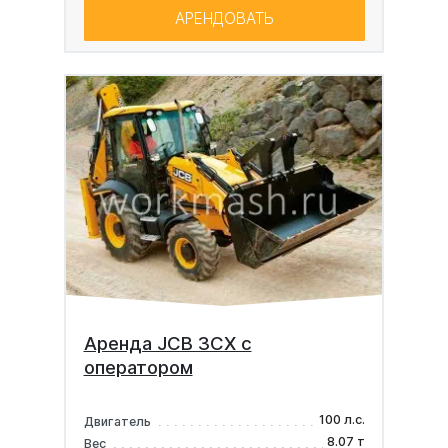
АРЕНДОВАТЬ
Аренда JCB 3CX с
оператором
100 л.с.
Двигатель
8.07 т
Вес