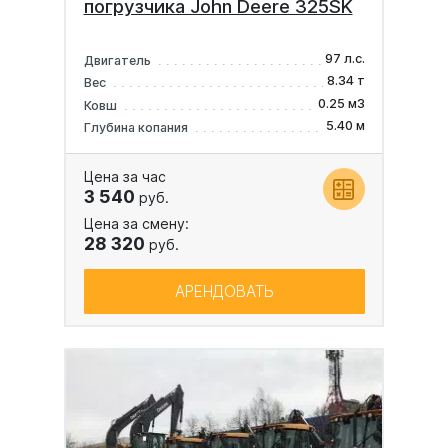
погрузчика John Deere 325SK
97 л.с.
Двигатель
8.34 т
Вес
0.25 м3
Ковш
5.40 м
Глубина копания
Цена за час
3 540
руб.
Цена за смену:
28 320
руб.
АРЕНДОВАТЬ