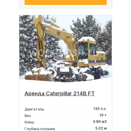
Аренда Caterpillar 214B FT
135 л.с.
Двигатель
19 т
Вес
0.80 м3
Ковш
5.02 м
Глубина копания