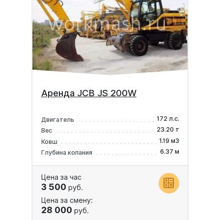
Аренда JCB JS 200W
172 л.с.
Двигатель
23.20 т
Вес
1.19 м3
Ковш
6.37 м
Глубина копания
Цена за час
3 500
руб.
Цена за смену:
28 000
руб.