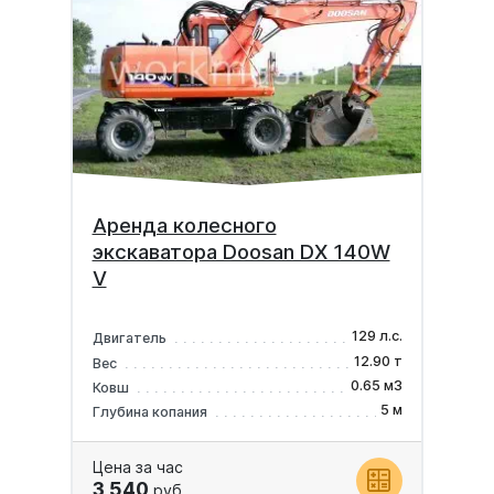
Аренда колесного
экскаватора Doosan DX 140W
V
129 л.с.
Двигатель
12.90 т
Вес
0.65 м3
Ковш
5 м
Глубина копания
Цена за час
3 540
руб.