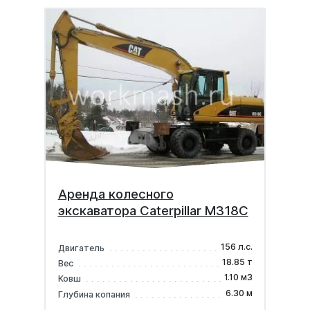
Аренда колесного
экскаватора Caterpillar M318C
156 л.с.
Двигатель
18.85 т
Вес
1.10 м3
Ковш
6.30 м
Глубина копания