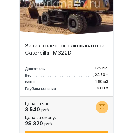
Заказ колесного экскаватора
Caterpillar M322D
175 л.с.
Двигатель
22.50 т
Вес
1.60 м3
Ковш
6.68 м
Глубина копания
Цена за час
3 540
руб.
Цена за смену:
28 320
руб.