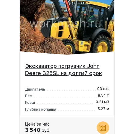
Экскаватор погрузчик John
Deere 325SL на долгий срок
93 л.с.
Двигатель
8.54 т
Вес
0.21 м3
Ковш
5.27 м
Глубина копания
Цена за час
3 540
руб.