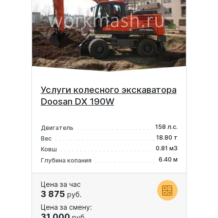
Услуги колесного экскаватора
Doosan DX 190W
158 л.с.
Двигатель
18.80 т
Вес
0.81 м3
Ковш
6.40 м
Глубина копания
Цена за час
3 875
руб.
Цена за смену:
31 000
руб.