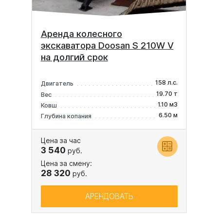
Аренда колесного
экскаватора Doosan S 210W V
на долгий срок
158 л.с.
Двигатель
19.70 т
Вес
1.10 м3
Ковш
6.50 м
Глубина копания
Цена за час
3 540
руб.
Цена за смену:
28 320
руб.
АРЕНДОВАТЬ