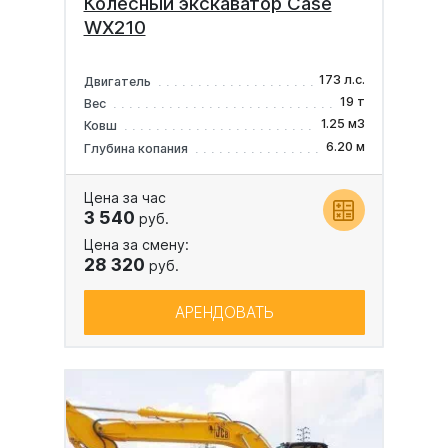
Колесный экскаватор Case
WX210
173 л.с.
Двигатель
19 т
Вес
1.25 м3
Ковш
6.20 м
Глубина копания
Цена за час
3 540
руб.
Цена за смену:
28 320
руб.
АРЕНДОВАТЬ