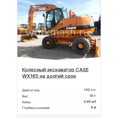
Колесный экскаватор CASE
WX165 на долгий срок
142 л.с.
Двигатель
16 т
Вес
0.90 м3
Ковш
6 м
Глубина копания