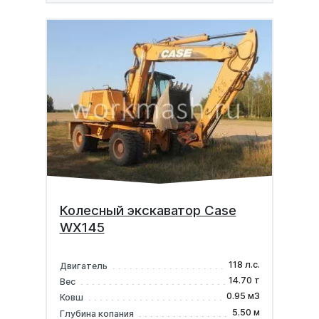
Колесный экскаватор Case
WX145
118 л.с.
Двигатель
14.70 т
Вес
0.95 м3
Ковш
5.50 м
Глубина копания