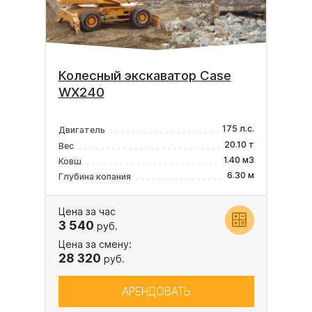
Колесный экскаватор Case
WX240
175 л.с.
Двигатель
20.10 т
Вес
1.40 м3
Ковш
6.30 м
Глубина копания
Цена за час
3 540
руб.
Цена за смену:
28 320
руб.
АРЕНДОВАТЬ