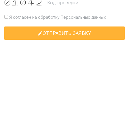
*** * *** * *****
* * ** * * ** * *
* * * * * * * * * * *
* * * * * * * * * *
* * * * * * * ******* **
* * * * * * **
*** ******* *** * *******
Я согласен на обработку
Персональных данных
ОТПРАВИТЬ ЗАЯВКУ