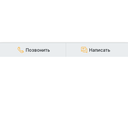
Позвонить
Написать
КОМПАНИЯ
Наша компания работает на строительном рынке более
20 лет и заслуженно пользуется репутацией надежного,