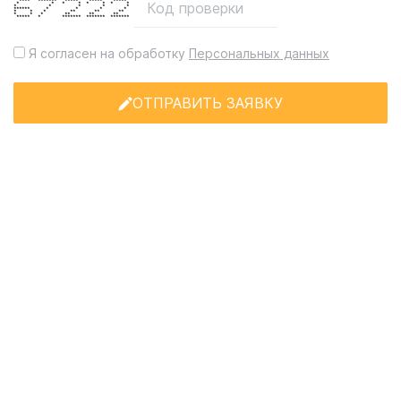
**** ******* ***** ***** *****
* * * * * * * *
* * * * *
****** * * * *
* * * ** ** **
* * * ** ** **
***** * ******* ******* *******
Я согласен на обработку
Персональных данных
ОТПРАВИТЬ ЗАЯВКУ