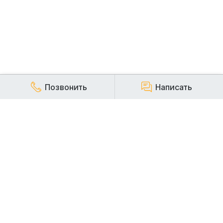
Позвонить
Написать
КОМПАНИЯ
Наша компания работает на строительном рынке более
20 лет и заслуженно пользуется репутацией надежного,