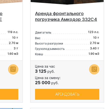
о
Аренда фронтального
E
погрузчика Амкодор 332C4
119 л.с.
123 л.с.
Двигатель
10 т
10 т
Вес
2.70 м
2.70 м
Высота разгрузки
3 т
3.40 т
Грузоподъемность
1.60 м3
1.90 м3
Ковш
Цена за час
3 125
руб.
Цена за смену:
25 000
руб.
АРЕНДОВАТЬ