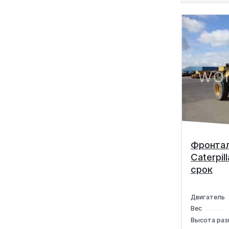
Фронтал
Caterpil
срок
Двигатель
Вес
Высота раз