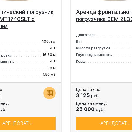
пический погрузчик
Аренда фронтальног
 MT1740SLT с
погрузчика SEM ZL30
лем
Двигатель
100 л.с.
Вес
4 т
Высота разгрузки
16.50 м
Грузоподъемность
грузки
4 т
Ковш
емность
16 м
1.50 м3
с
Цена за час
3 125
б.
руб.
ену:
Цена за смену:
25 000
уб.
руб.
АРЕНДОВАТЬ
АРЕНДОВАТЬ