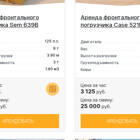
фронтального
Аренда фронтальног
ика Sem 639B
погрузчика Case 521
125 л.с.
Двигатель
9 т
Вес
3.90 м
грузки
Высота разгрузки
3 т
емность
Грузоподъемность
1.90 м3
Ковш
с
Цена за час
3 125
.
руб.
ену:
Цена за смену:
25 000
уб.
руб.
АРЕНДОВАТЬ
АРЕНДОВАТЬ