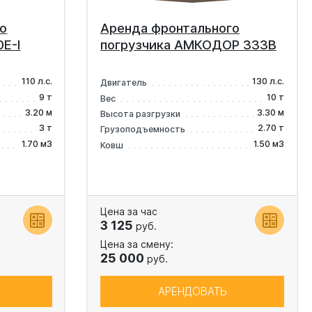
о
Аренда фронтального
E-I
погрузчика АМКОДОР 333В
110 л.с.
130 л.с.
Двигатель
9 т
10 т
Вес
3.20 м
3.30 м
Высота разгрузки
3 т
2.70 т
Грузоподъемность
1.70 м3
1.50 м3
Ковш
Цена за час
3 125
руб.
Цена за смену:
25 000
руб.
АРЕНДОВАТЬ