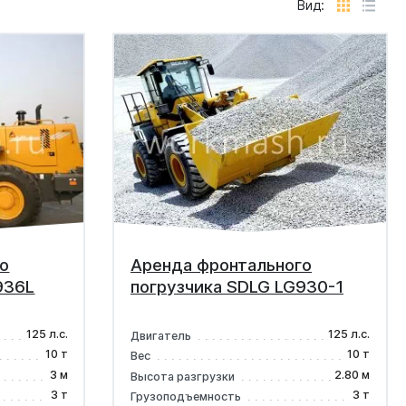
Вид:
о
Аренда фронтального
936L
погрузчика SDLG LG930-1
125 л.с.
125 л.с.
Двигатель
10 т
10 т
Вес
3 м
2.80 м
Высота разгрузки
3 т
3 т
Грузоподъемность