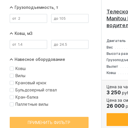
Грузоподъемность, т
Телеско
Manitou
водите
Ковш, м3
Двигатель
Вес
Высота раз
Навесное оборудование
Грузоподъ
Вылет
Ковш
Ковш
Вилы
Крановый крюк
Цена за ча
Бульдозерный отвал
3 250
ру
Кран-балка
Цена за см
Паллетные вилы
26 000
р
ПРИМЕНИТЬ ФИЛЬТР