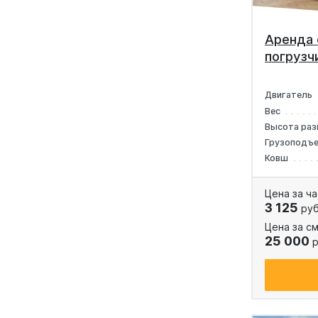
Аренда 
погрузч
Двигатель
Вес
Высота раз
Грузоподъ
Ковш
Цена за ча
3 125
руб
Цена за см
25 000
р