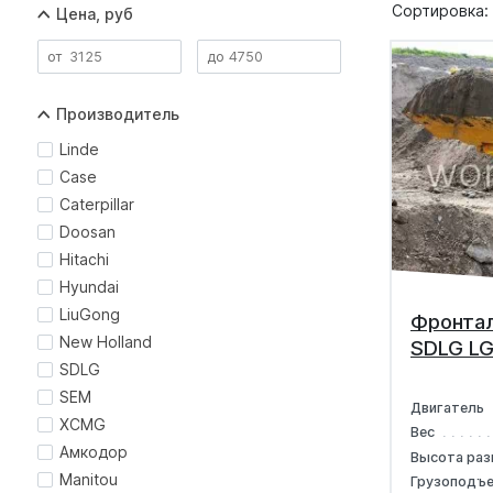
Сортировка:
Цена, руб
Производитель
Linde
Case
Caterpillar
Doosan
Hitachi
Hyundai
LiuGong
Фронтал
New Holland
SDLG LG
SDLG
SEM
Двигатель
XCMG
Вес
Амкодор
Высота раз
Manitou
Грузоподъ