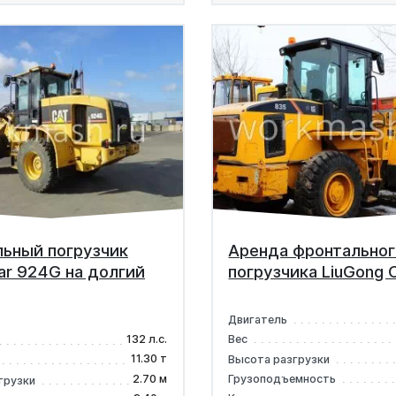
ьный погрузчик
Аренда фронтальног
lar 924G на долгий
погрузчика LiuGong 
Двигатель
132 л.с.
Вес
11.30 т
Высота разгрузки
2.70 м
Грузоподъемность
грузки