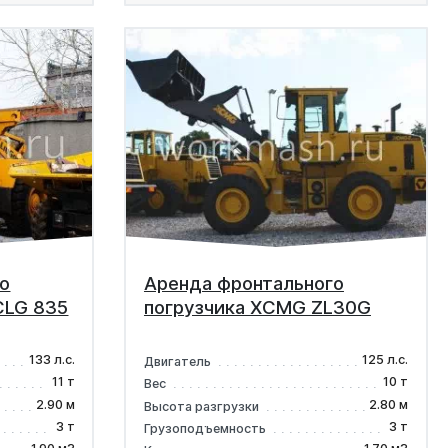
о
Аренда фронтального
CLG 835
погрузчика XCMG ZL30G
133 л.с.
125 л.с.
Двигатель
11 т
10 т
Вес
2.90 м
2.80 м
Высота разгрузки
3 т
3 т
Грузоподъемность