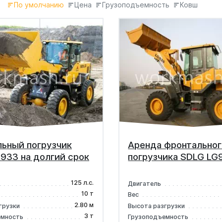
По умолчанию
Цена
Грузоподъемность
Ковш
ьный погрузчик
Аренда фронтальног
933 на долгий срок
погрузчика SDLG LG
125 л.с.
Двигатель
10 т
Вес
2.80 м
грузки
Высота разгрузки
3 т
емность
Грузоподъемность