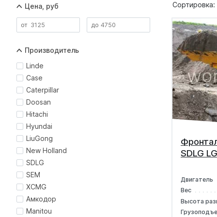
Сортировка:
Цена, руб
Производитель
Linde
Case
Caterpillar
Doosan
Hitachi
Hyundai
LiuGong
Фронтал
New Holland
SDLG LG
SDLG
SEM
Двигатель
XCMG
Вес
Амкодор
Высота раз
Manitou
Грузоподъ