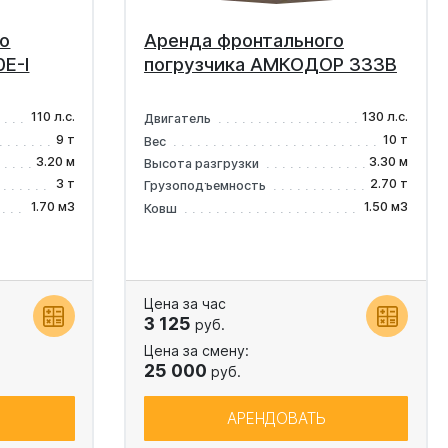
о
Аренда фронтального
E-I
погрузчика АМКОДОР 333В
110 л.с.
130 л.с.
Двигатель
9 т
10 т
Вес
3.20 м
3.30 м
Высота разгрузки
3 т
2.70 т
Грузоподъемность
1.70 м3
1.50 м3
Ковш
Цена за час
3 125
руб.
Цена за смену:
25 000
руб.
АРЕНДОВАТЬ