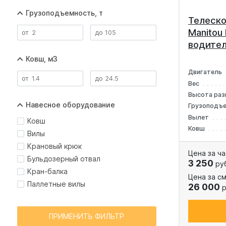
Грузоподъемность, т
Телеско
Manitou
водите
Ковш, м3
Двигатель
Вес
Высота раз
Навесное оборудование
Грузоподъ
Вылет
Ковш
Ковш
Вилы
Крановый крюк
Цена за ча
Бульдозерный отвал
3 250
ру
Кран-балка
Цена за см
Паллетные вилы
26 000
р
ПРИМЕНИТЬ ФИЛЬТР