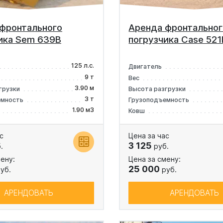
фронтального
Аренда фронтальног
ика Sem 639B
погрузчика Case 521
125 л.с.
Двигатель
9 т
Вес
3.90 м
грузки
Высота разгрузки
3 т
емность
Грузоподъемность
1.90 м3
Ковш
с
Цена за час
3 125
.
руб.
ену:
Цена за смену:
25 000
уб.
руб.
АРЕНДОВАТЬ
АРЕНДОВАТЬ