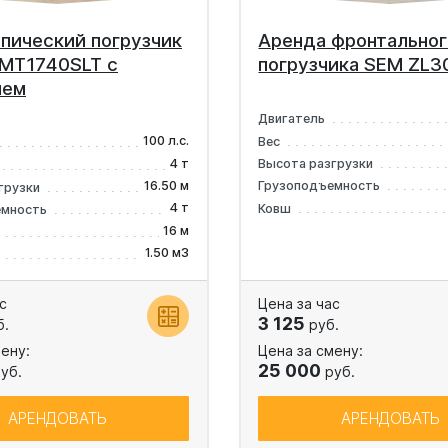
пический погрузчик
Аренда фронтальног
 MT1740SLT с
погрузчика SEM ZL30
лем
Двигатель
100 л.с.
Вес
4 т
Высота разгрузки
16.50 м
Грузоподъемность
грузки
4 т
Ковш
емность
16 м
1.50 м3
с
Цена за час
3 125
б.
руб.
ену:
Цена за смену:
25 000
уб.
руб.
АРЕНДОВАТЬ
АРЕНДОВАТЬ