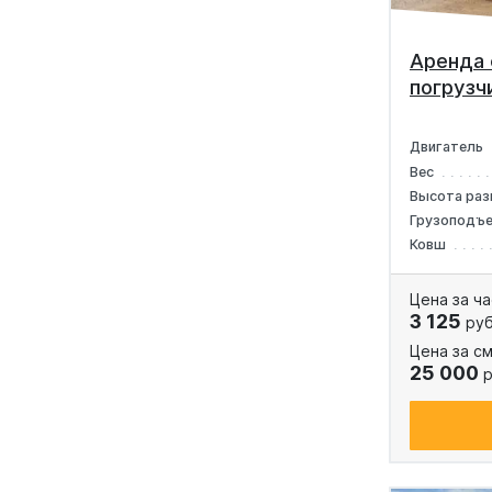
Аренда 
погрузч
Двигатель
Вес
Высота раз
Грузоподъ
Ковш
Цена за ча
3 125
руб
Цена за см
25 000
р