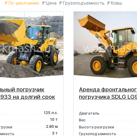
По умолчанию
Цена
Грузоподъемность
Ковш
ьный погрузчик
Аренда фронтальног
933 на долгий срок
погрузчика SDLG LG
125 л.с.
Двигатель
10 т
Вес
2.80 м
грузки
Высота разгрузки
3 т
емность
Грузоподъемность