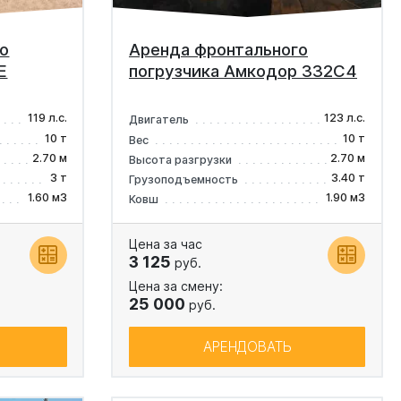
о
Аренда фронтального
E
погрузчика Амкодор 332C4
119 л.с.
123 л.с.
Двигатель
10 т
10 т
Вес
2.70 м
2.70 м
Высота разгрузки
3 т
3.40 т
Грузоподъемность
1.60 м3
1.90 м3
Ковш
Цена за час
3 125
руб.
Цена за смену:
25 000
руб.
АРЕНДОВАТЬ