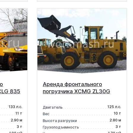
о
Аренда фронтального
CLG 835
погрузчика XCMG ZL30G
133 л.с.
125 л.с.
Двигатель
11 т
10 т
Вес
2.90 м
2.80 м
Высота разгрузки
3 т
3 т
Грузоподъемность