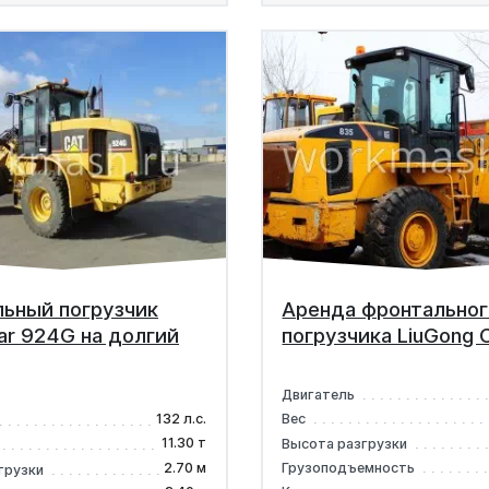
ьный погрузчик
Аренда фронтальног
lar 924G на долгий
погрузчика LiuGong 
Двигатель
132 л.с.
Вес
11.30 т
Высота разгрузки
2.70 м
Грузоподъемность
грузки