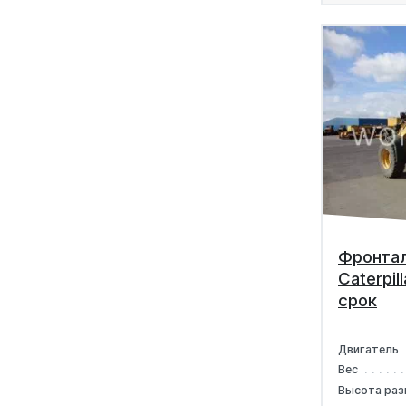
Фронтал
Caterpil
срок
Двигатель
Вес
Высота раз