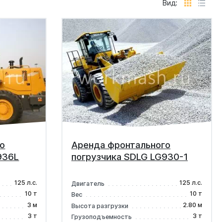
Вид:
о
Аренда фронтального
936L
погрузчика SDLG LG930-1
125 л.с.
125 л.с.
Двигатель
10 т
10 т
Вес
3 м
2.80 м
Высота разгрузки
3 т
3 т
Грузоподъемность