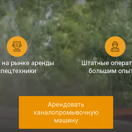
т на рынке аренды
Штатные операт
спецтехники
большим опы
Арендовать
каналопромывочную
машину