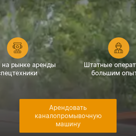
т на рынке аренды
Штатные операт
спецтехники
большим опы
Арендовать
каналопромывочную
машину