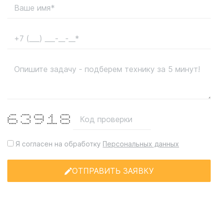
**** ***** ***** * *****
* * * * * ** * *
* * * * * * * *
****** ** ****** * *****
* * * * * * *
* * * * * * * *
***** ***** **** ******* *****
Я согласен на обработку
Персональных данных
ОТПРАВИТЬ ЗАЯВКУ