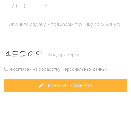
* ***** ***** *** *****
** * * * * * * * *
* * * * * * * * * *
* * ***** * * * * ******
******* * * ** * * * *
* * * ** * * *
* ***** ******* *** ****
Я согласен на обработку
Персональных данных
ОТПРАВИТЬ ЗАЯВКУ