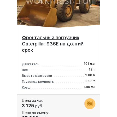
Фронтальный погрузчик
Caterpillar 936E на долгий
срок
101 л.с.
Двигатель
12 т
Вес
2.80 м
Высота разгрузки
3.50 т
Грузоподъемность
1.80 м3
Ковш
Цена за час
3 125
руб.
Цена за смену: