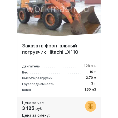
Заказать фронтальный
погрузчик Hitachi LX110
128 л.с.
Двигатель
10 т
Вес
2.70 м
Высота разгрузки
3 т
Грузоподъемность
1.50 м3
Ковш
Цена за час
3 125
руб.
Цена за смену: