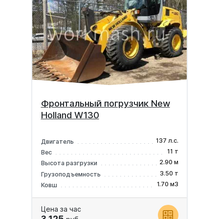
Фронтальный погрузчик New
Holland W130
137 л.с.
Двигатель
11 т
Вес
2.90 м
Высота разгрузки
3.50 т
Грузоподъемность
1.70 м3
Ковш
Цена за час
3 125