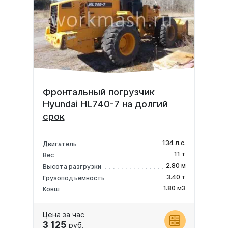
Фронтальный погрузчик
Hyundai HL740-7 на долгий
срок
134 л.с.
Двигатель
11 т
Вес
2.80 м
Высота разгрузки
3.40 т
Грузоподъемность
1.80 м3
Ковш
Цена за час
3 125
руб.