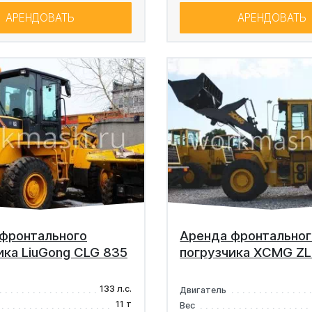
АРЕНДОВАТЬ
АРЕНДОВАТЬ
фронтального
Аренда фронтальног
ика LiuGong CLG 835
погрузчика XCMG Z
133 л.с.
Двигатель
11 т
Вес