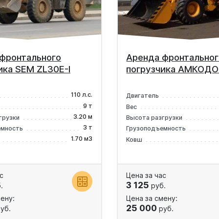
фронтального
Аренда фронтальног
ика SEM ZL30E-I
погрузчика АМКОДО
110 л.с.
Двигатель
9 т
Вес
3.20 м
грузки
Высота разгрузки
3 т
емность
Грузоподъемность
1.70 м3
Ковш
с
Цена за час
3 125
.
руб.
ену:
Цена за смену:
25 000
уб.
руб.