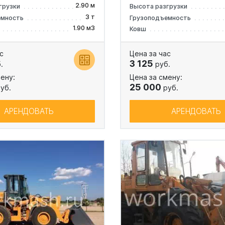
2.90 м
грузки
Высота разгрузки
3 т
емность
Грузоподъемность
1.90 м3
Ковш
с
Цена за час
3 125
.
руб.
ену:
Цена за смену:
25 000
уб.
руб.
АРЕНДОВАТЬ
АРЕНДОВАТЬ