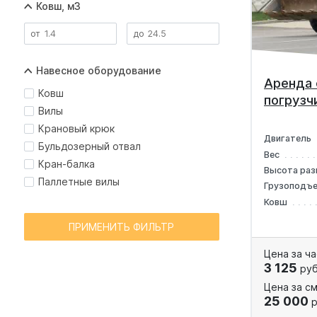
Ковш, м3
Навесное оборудование
Аренда 
Ковш
погрузч
Вилы
Крановый крюк
Двигатель
Бульдозерный отвал
Вес
Кран-балка
Высота раз
Паллетные вилы
Грузоподъ
Ковш
ПРИМЕНИТЬ ФИЛЬТР
Цена за ча
3 125
руб
Цена за см
25 000
р