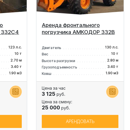
о
Аренда фронтального
р 332C4
погрузчика АМКОДОР 332В
123 л.с.
130 л.с.
Двигатель
10 т
10 т
Вес
2.70 м
2.80 м
Высота разгрузки
3.40 т
3.40 т
Грузоподъемность
1.90 м3
1.90 м3
Ковш
Цена за час
3 125
руб.
Цена за смену:
25 000
руб.
АРЕНДОВАТЬ