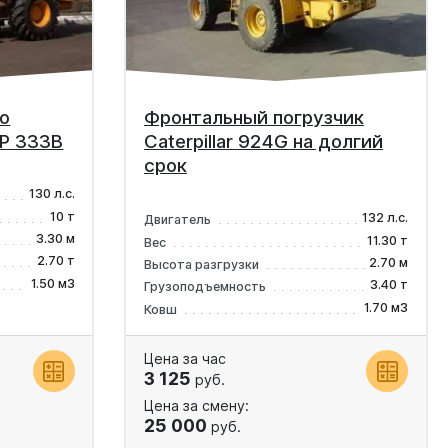
о
Фронтальный погрузчик
Р 333В
Caterpillar 924G на долгий
срок
130 л.с.
10 т
132 л.с.
Двигатель
3.30 м
11.30 т
Вес
2.70 т
2.70 м
Высота разгрузки
1.50 м3
3.40 т
Грузоподъемность
1.70 м3
Ковш
Цена за час
3 125
руб.
Цена за смену:
25 000
руб.