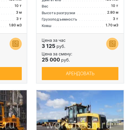
10 т
10 т
Вес
3 м
2.80 м
Высота разгрузки
3 т
3 т
Грузоподъемность
1.80 м3
1.70 м3
Ковш
Цена за час
3 125
руб.
Цена за смену:
25 000
руб.
АРЕНДОВАТЬ