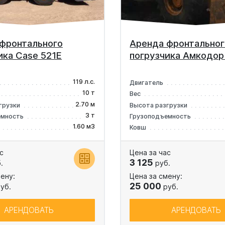
фронтального
Аренда фронтальног
ика Case 521E
погрузчика Амкодо
119 л.с.
Двигатель
10 т
Вес
2.70 м
грузки
Высота разгрузки
3 т
емность
Грузоподъемность
1.60 м3
Ковш
с
Цена за час
3 125
.
руб.
ену:
Цена за смену:
25 000
уб.
руб.
АРЕНДОВАТЬ
АРЕНДОВАТЬ