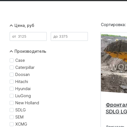
Сортировка:
Цена, руб
Производитель
Case
Caterpillar
Doosan
Hitachi
Hyundai
LiuGong
New Holland
Фронтал
SDLG
SDLG LG
SEM
XCMG
Двигатель