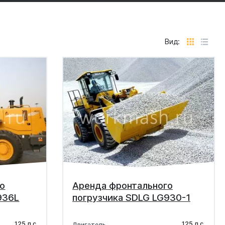
Вид:
о
Аренда фронтального
936L
погрузчика SDLG LG930-1
125 л.с.
125 л.с.
Двигатель