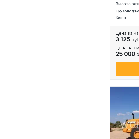
Высота раз
Грузоподъ
Ковш
Цена за ча
3 125
руб
Цена за см
25 000
р