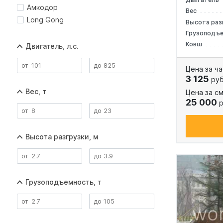
Амкодор
Вес
Long Gong
Высота раз
Грузоподъ
Ковш
Двигатель, л.с.
Цена за ча
3 125
руб
Вес, т
Цена за см
25 000
р
Высота разгрузки, м
Грузоподъемность, т