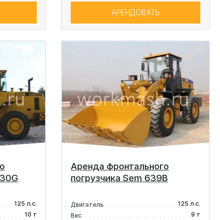
АРЕНДОВАТЬ
о
Аренда фронтального
L30G
погрузчика Sem 639B
125 л.с.
125 л.с.
Двигатель
10 т
9 т
Вес