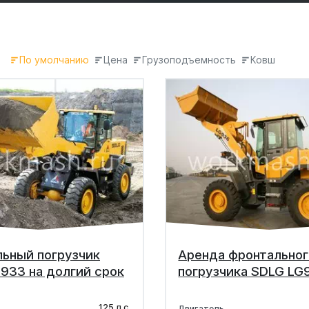
По умолчанию
Цена
Грузоподъемность
Ковш
ьный погрузчик
Аренда фронтальног
933 на долгий срок
погрузчика SDLG LG
125 л.с.
Двигатель