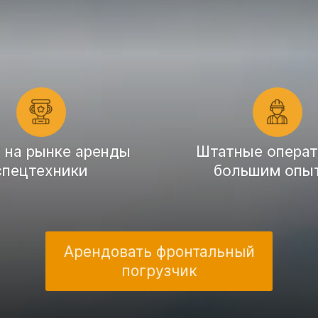
т на рынке аренды
Штатные операт
спецтехники
большим опы
Арендовать фронтальный
погрузчик