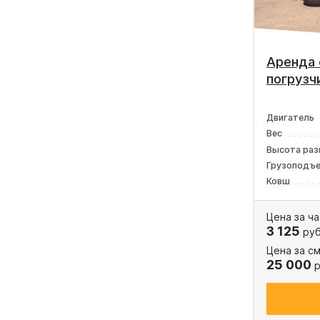
Аренда 
погрузч
Двигатель
Вес
Высота раз
Грузоподъ
Ковш
Цена за ча
3 125
руб
Цена за см
25 000
р