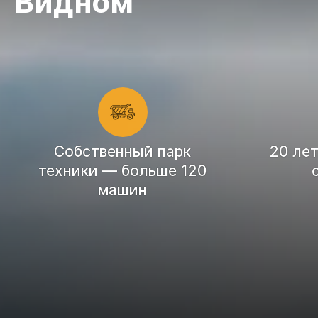
Видном
Cобственный парк
20 ле
техники — больше 120
машин