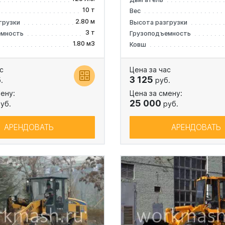
10 т
Вес
2.80 м
грузки
Высота разгрузки
3 т
емность
Грузоподъемность
1.80 м3
Ковш
с
Цена за час
3 125
.
руб.
ену:
Цена за смену:
25 000
уб.
руб.
АРЕНДОВАТЬ
АРЕНДОВАТЬ