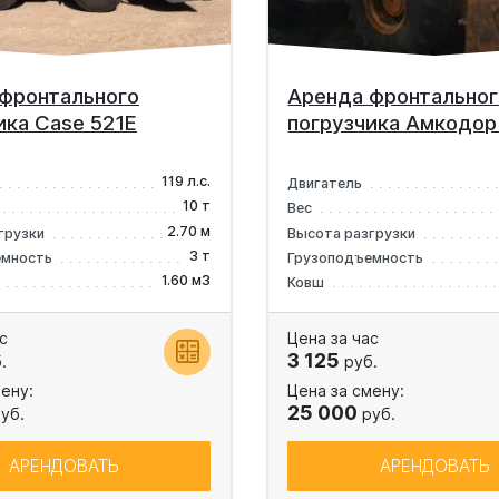
фронтального
Аренда фронтальног
ика Case 521E
погрузчика Амкодо
119 л.с.
Двигатель
10 т
Вес
2.70 м
грузки
Высота разгрузки
3 т
емность
Грузоподъемность
1.60 м3
Ковш
с
Цена за час
3 125
.
руб.
ену:
Цена за смену:
25 000
уб.
руб.
АРЕНДОВАТЬ
АРЕНДОВАТЬ