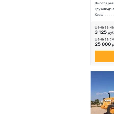
Высота раз
Грузоподъ
Ковш
Цена за ча
3 125
руб
Цена за см
25 000
р