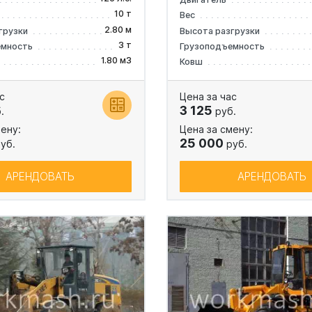
10 т
Вес
2.80 м
грузки
Высота разгрузки
3 т
емность
Грузоподъемность
1.80 м3
Ковш
с
Цена за час
3 125
.
руб.
ену:
Цена за смену:
25 000
уб.
руб.
АРЕНДОВАТЬ
АРЕНДОВАТЬ