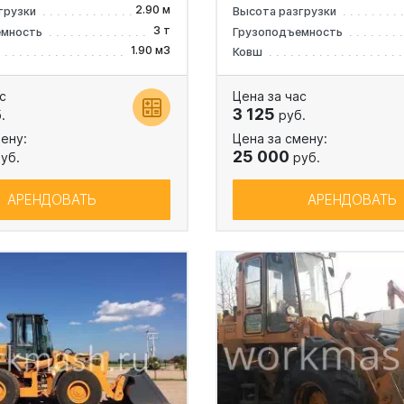
2.90 м
грузки
Высота разгрузки
3 т
емность
Грузоподъемность
1.90 м3
Ковш
с
Цена за час
3 125
.
руб.
ену:
Цена за смену:
25 000
уб.
руб.
АРЕНДОВАТЬ
АРЕНДОВАТЬ