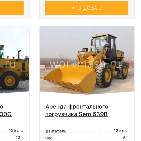
АРЕНДОВАТЬ
о
Аренда фронтального
L30G
погрузчика Sem 639B
125 л.с.
125 л.с.
Двигатель
10 т
9 т
Вес