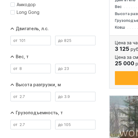
Амкодор
Вес
Long Gong
Высота раз
Грузоподъ
Ковш
Двигатель, л.с.
Цена за ча
3 125
руб
Вес, т
Цена за см
25 000
р
Высота разгрузки, м
Грузоподъемность, т