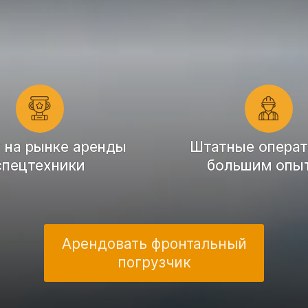
т на рынке аренды
Штатные операт
спецтехники
большим опы
Арендовать фронтальный
погрузчик