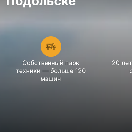
Подольске
Cобственный парк
20 ле
техники — больше 120
машин