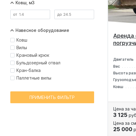
Ковш, м3
Навесное оборудование
Аренда 
Ковш
погрузч
Вилы
Крановый крюк
Двигатель
Бульдозерный отвал
Вес
Кран-балка
Высота раз
Паллетные вилы
Грузоподъ
Ковш
ПРИМЕНИТЬ ФИЛЬТР
Цена за ча
3 125
руб
Цена за см
25 000
р