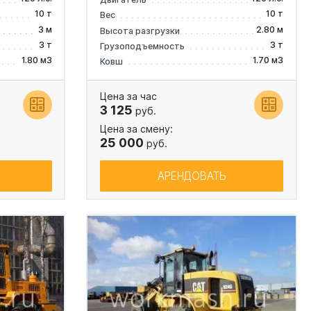
10 т
10 т
Вес
3 м
2.80 м
Высота разгрузки
3 т
3 т
Грузоподъемность
1.80 м3
1.70 м3
Ковш
Цена за час
3 125
руб.
Цена за смену:
25 000
руб.
АРЕНДОВАТЬ