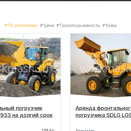
По умолчанию
Цена
Грузоподъемность
Ковш
ьный погрузчик
Аренда фронтальног
933 на долгий срок
погрузчика SDLG LG
125 л.с.
Двигатель