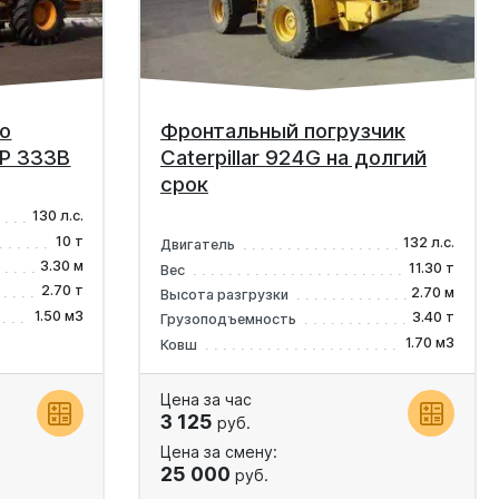
о
Фронтальный погрузчик
Р 333В
Caterpillar 924G на долгий
срок
130 л.с.
10 т
132 л.с.
Двигатель
3.30 м
11.30 т
Вес
2.70 т
2.70 м
Высота разгрузки
1.50 м3
3.40 т
Грузоподъемность
1.70 м3
Ковш
Цена за час
3 125
руб.
Цена за смену:
25 000
руб.