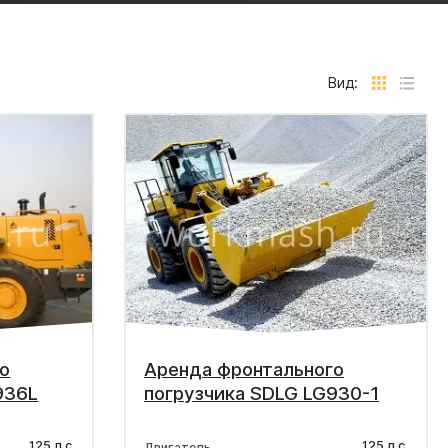
Вид:
о
Аренда фронтального
936L
погрузчика SDLG LG930-1
125 л.с.
125 л.с.
Двигатель