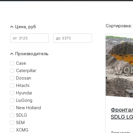
Сортировка:
Цена, руб
Производитель
Case
Caterpillar
Doosan
Hitachi
Hyundai
LiuGong
New Holland
Фронтал
SDLG
SDLG LG
SEM
XCMG
Двигатель