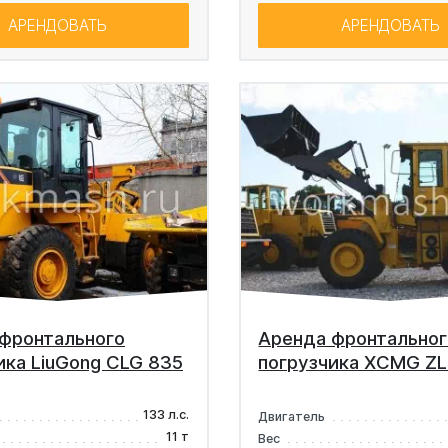
АРЕНДОВАТЬ
АРЕНДОВАТЬ
фронтального
Аренда фронтальног
ика LiuGong CLG 835
погрузчика XCMG Z
133 л.с.
Двигатель
11 т
Вес