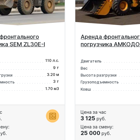
фронтального
Аренда фронтальног
ика SEM ZL30E-I
погрузчика АМКОДО
110 л.с.
Двигатель
9 т
Вес
3.20 м
грузки
Высота разгрузки
3 т
емность
Грузоподъемность
1.70 м3
Ковш
с
Цена за час
3 125
.
руб.
ену:
Цена за смену:
25 000
уб.
руб.