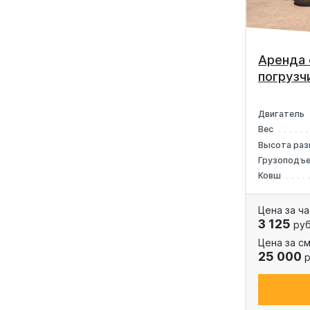
Аренда 
погрузч
Двигатель
Вес
Высота раз
Грузоподъ
Ковш
Цена за ча
3 125
руб
Цена за см
25 000
р