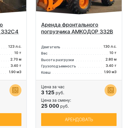
о
Аренда фронтального
р 332C4
погрузчика АМКОДОР 332В
123 л.с.
130 л.с.
Двигатель
10 т
10 т
Вес
2.70 м
2.80 м
Высота разгрузки
3.40 т
3.40 т
Грузоподъемность
1.90 м3
1.90 м3
Ковш
Цена за час
3 125
руб.
Цена за смену:
25 000
руб.
АРЕНДОВАТЬ