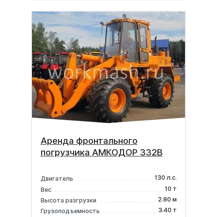
Аренда фронтального
погрузчика АМКОДОР 332В
130 л.с.
Двигатель
10 т
Вес
2.80 м
Высота разгрузки
3.40 т
Грузоподъемность