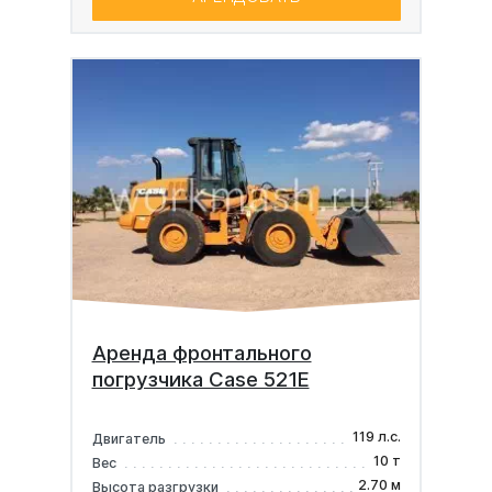
Аренда фронтального
погрузчика Case 521E
119 л.с.
Двигатель
10 т
Вес
2.70 м
Высота разгрузки