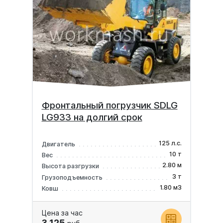
Фронтальный погрузчик SDLG
LG933 на долгий срок
125 л.с.
Двигатель
10 т
Вес
2.80 м
Высота разгрузки
3 т
Грузоподъемность
1.80 м3
Ковш
Цена за час
3 125