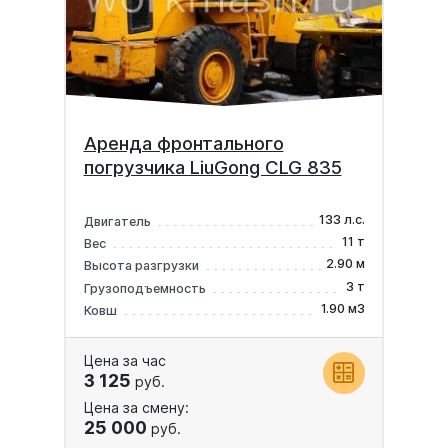
Аренда фронтального
погрузчика LiuGong CLG 835
133 л.с.
Двигатель
11 т
Вес
2.90 м
Высота разгрузки
3 т
Грузоподъемность
1.90 м3
Ковш
Цена за час
3 125
руб.
Цена за смену:
25 000
руб.