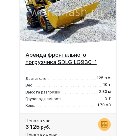
Аренда фронтального
погрузчика SDLG LG930-1
125 л.с.
Двигатель
10 т
Вес
2.80 м
Высота разгрузки
3 т
Грузоподъемность
1.70 м3
Ковш
Цена за час
3 125
руб.
Цена за смену: