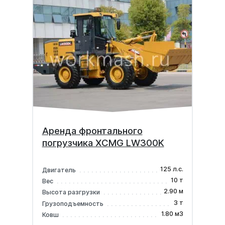
Аренда фронтального
погрузчика XCMG LW300K
125 л.с.
Двигатель
10 т
Вес
2.90 м
Высота разгрузки
3 т
Грузоподъемность
1.80 м3
Ковш