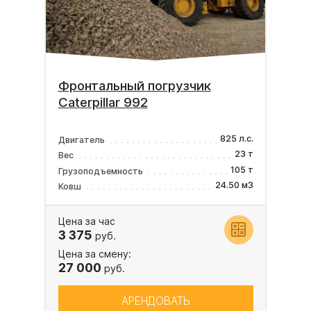
Фронтальный погрузчик
Caterpillar 992
825 л.с.
Двигатель
23 т
Вес
105 т
Грузоподъемность
24.50 м3
Ковш
Цена за час
3 375
руб.
Цена за смену:
27 000
руб.
АРЕНДОВАТЬ