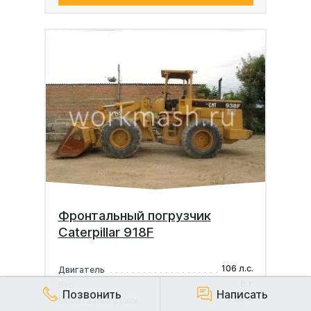
Фронтальный погрузчик
Caterpillar 918F
106 л.с.
Двигатель
8 т
Вес
Позвонить
Написать
2.80 м
Высота разгрузки