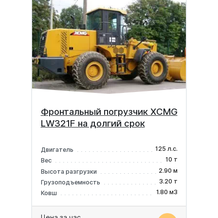
Фронтальный погрузчик XCMG
LW321F на долгий срок
125 л.с.
Двигатель
10 т
Вес
2.90 м
Высота разгрузки
3.20 т
Грузоподъемность
1.80 м3
Ковш
Цена за час