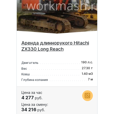
Аренда длиннорукого Hitachi
ZX330 Long Reach
190 л.с.
Двигатель
27.30 т
Вес
1.40 м3
Ковш
7 м
Глубина копания
Цена за час
4 277
руб.
Цена за смену:
34 216
руб.