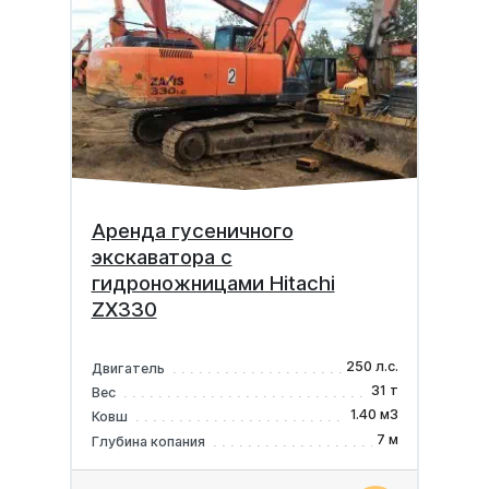
Аренда гусеничного
экскаватора с
гидроножницами Hitachi
ZX330
250 л.с.
Двигатель
31 т
Вес
1.40 м3
Ковш
7 м
Глубина копания