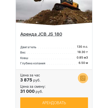
Аренда JCB JS 180
130 л.с.
Двигатель
18.30 т
Вес
0.85 м3
Ковш
6.50 м
Глубина копания
Цена за час
3 875
руб.
Цена за смену:
31 000
руб.
АРЕНДОВАТЬ