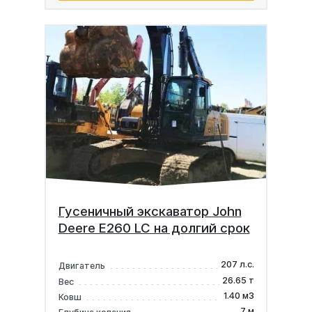
Гусеничный экскаватор John
Deere E260 LC на долгий срок
207 л.с.
Двигатель
26.65 т
Вес
1.40 м3
Ковш
7 м