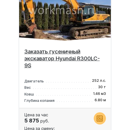
Заказать гусеничный
экскаватор Hyundai R300LC-
9S
252 л.с.
Двигатель
30 т
Вес
1.46 м3
Ковш
6.80 м
Глубина копания
Цена за час
5 875
руб.
Цена за смену: