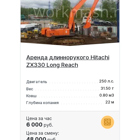
Аренда длиннорукого Hitachi
ZX330 Long Reach
250 л.с.
Двигатель
31.50 т
Вес
0.80 м3
Ковш
22 м
Глубина копания
Цена за час
6 000
руб.
Цена за смену:
48 000
руб.