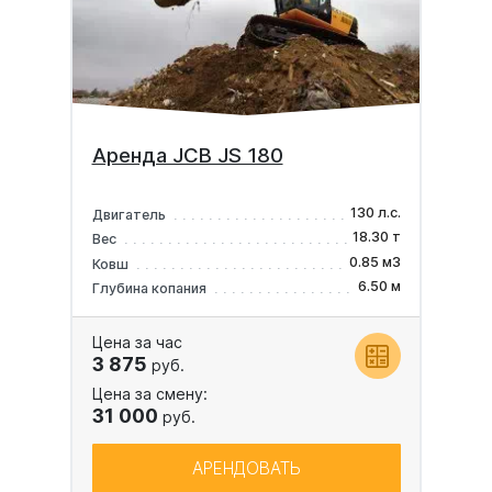
Аренда JCB JS 180
130 л.с.
Двигатель
18.30 т
Вес
0.85 м3
Ковш
6.50 м
Глубина копания
Цена за час
3 875
руб.
Цена за смену:
31 000
руб.
АРЕНДОВАТЬ