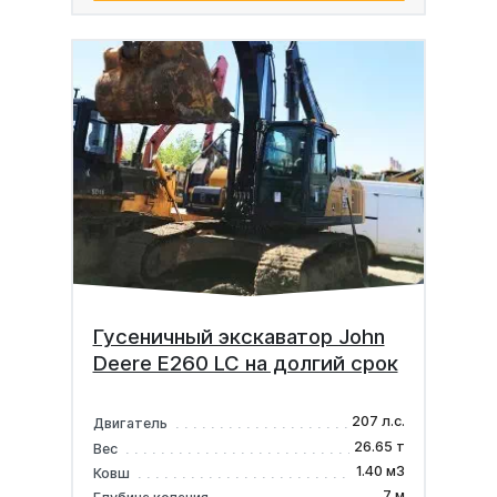
Гусеничный экскаватор John
Deere E260 LC на долгий срок
207 л.с.
Двигатель
26.65 т
Вес
1.40 м3
Ковш
7 м