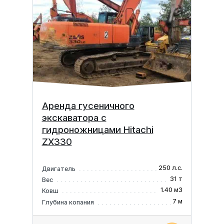
Аренда гусеничного
экскаватора с
гидроножницами Hitachi
ZX330
250 л.с.
Двигатель
31 т
Вес
1.40 м3
Ковш
7 м
Глубина копания