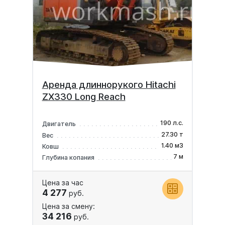
Аренда длиннорукого Hitachi
ZX330 Long Reach
190 л.с.
Двигатель
27.30 т
Вес
1.40 м3
Ковш
7 м
Глубина копания
Цена за час
4 277
руб.
Цена за смену:
34 216
руб.