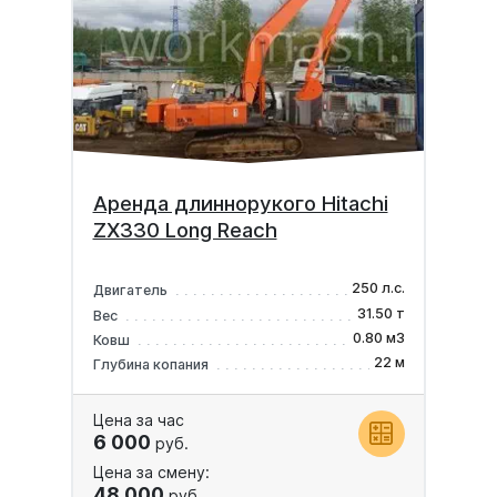
Аренда длиннорукого Hitachi
ZX330 Long Reach
250 л.с.
Двигатель
31.50 т
Вес
0.80 м3
Ковш
22 м
Глубина копания
Цена за час
6 000
руб.
Цена за смену:
48 000
руб.