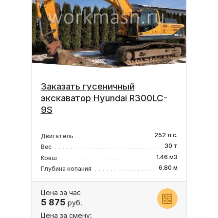
Заказать гусеничный
экскаватор Hyundai R300LC-
9S
252 л.с.
Двигатель
30 т
Вес
1.46 м3
Ковш
6.80 м
Глубина копания
Цена за час
5 875
руб.
Цена за смену: