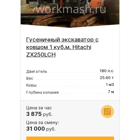
Гусеничный экскаватор с
ковшом 1 куб.м. Hitachi
ZX250LCH
180 л.с.
Двигатель
25.60 т
Вес
1 м3
Ковш
7 м
Глубина копания
Цена за час
3 875
руб.
Цена за смену:
31 000
руб.