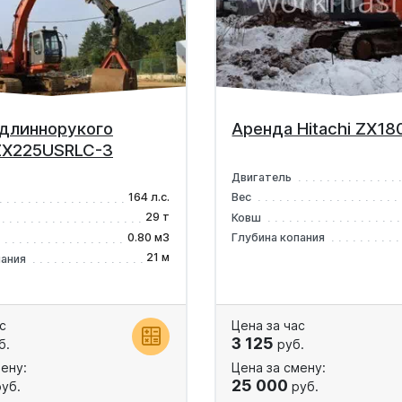
длиннорукого
Аренда Hitachi ZX1
 ZX225USRLC-3
Двигатель
164 л.с.
Вес
29 т
Ковш
0.80 м3
Глубина копания
21 м
пания
с
Цена за час
3 125
б.
руб.
ену:
Цена за смену:
25 000
уб.
руб.