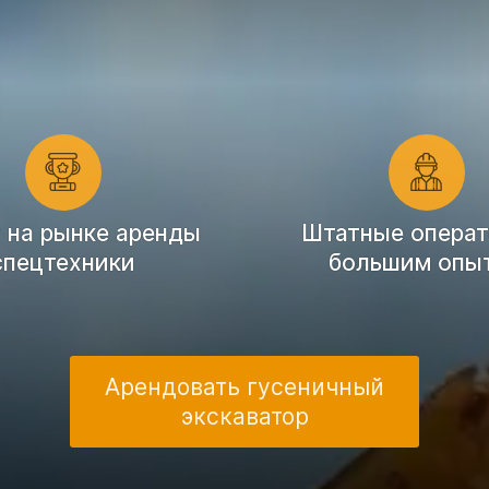
т на рынке аренды
Штатные операт
спецтехники
большим опы
Арендовать гусеничный
экскаватор