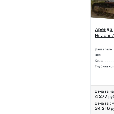
Аренда 
Hitachi
Двигатель
Вес
Ковш
Глубина ко
Цена за ча
4 277
руб
Цена за см
34 216
р