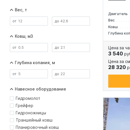
Вес, т
Двигатель
Вес
Ковш
Глубина ко
Ковш, м3
Цена за ча
3 540
ру
Цена за см
Глубина копания, м
28 320
р
Навесное оборудование
Гидромолот
Грейфер
Гидроножницы
Траншейный ковш
Планировочный ковш