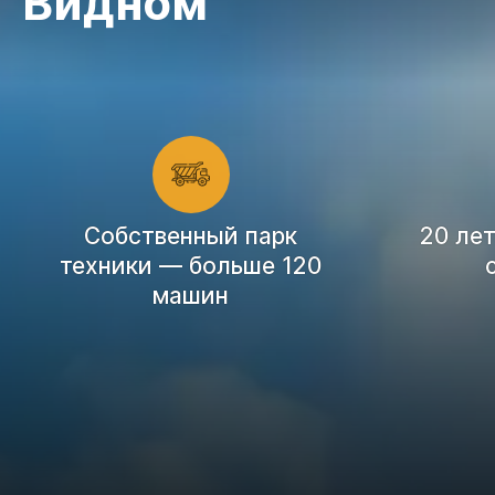
Видном
Cобственный парк
20 ле
техники — больше 120
машин