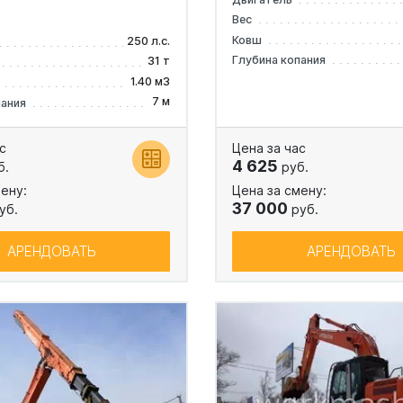
Вес
Ковш
250 л.с.
Глубина копания
31 т
1.40 м3
7 м
пания
с
Цена за час
4 625
б.
руб.
ену:
Цена за смену:
37 000
уб.
руб.
АРЕНДОВАТЬ
АРЕНДОВАТЬ