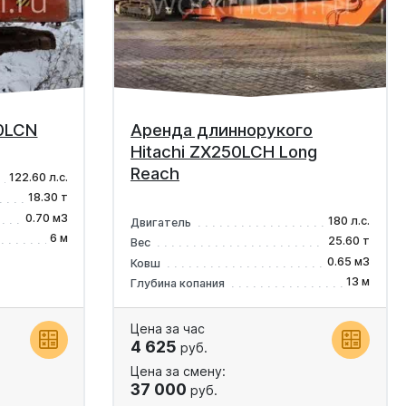
80LCN
Аренда длиннорукого
Hitachi ZX250LCH Long
Reach
122.60 л.с.
18.30 т
0.70 м3
180 л.с.
Двигатель
6 м
25.60 т
Вес
0.65 м3
Ковш
13 м
Глубина копания
Цена за час
4 625
руб.
Цена за смену:
37 000
руб.