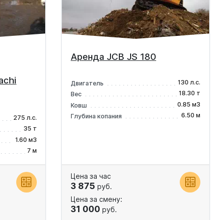
Аренда JCB JS 180
achi
130 л.с.
Двигатель
18.30 т
Вес
0.85 м3
Ковш
6.50 м
Глубина копания
275 л.с.
35 т
1.60 м3
7 м
Цена за час
3 875
руб.
Цена за смену:
31 000
руб.