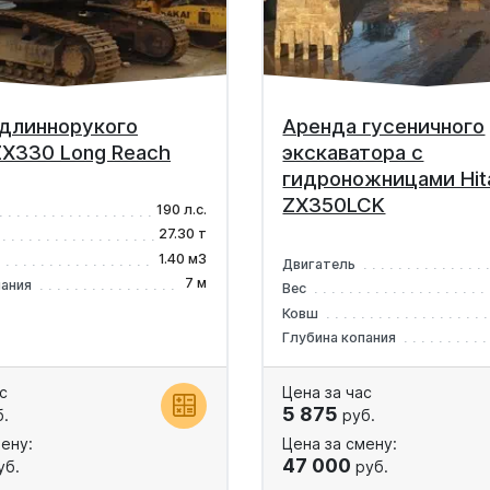
длиннорукого
Аренда гусеничного
 ZX330 Long Reach
экскаватора с
гидроножницами Hit
ZX350LCK
190 л.с.
27.30 т
1.40 м3
Двигатель
7 м
пания
Вес
Ковш
Глубина копания
с
Цена за час
5 875
.
руб.
ену:
Цена за смену:
47 000
уб.
руб.