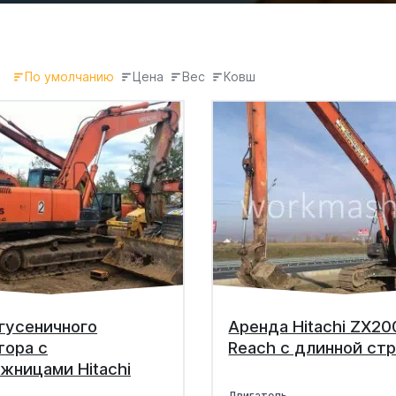
По умолчанию
Цена
Вес
Ковш
гусеничного
Аренда Hitachi ZX20
тора с
Reach с длинной ст
жницами Hitachi
Двигатель