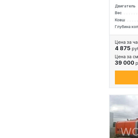
Двигатель
Вес
Ковш
Глубина ко
Цена за ча
4 875
ру
Цена за см
39 000
р