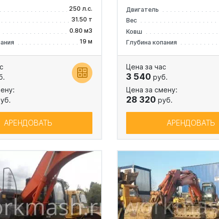
250 л.с.
Двигатель
31.50 т
Вес
0.80 м3
Ковш
19 м
пания
Глубина копания
с
Цена за час
3 540
б.
руб.
ену:
Цена за смену:
28 320
уб.
руб.
АРЕНДОВАТЬ
АРЕНДОВАТЬ