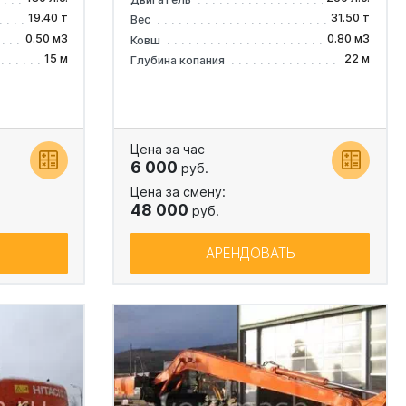
19.40 т
31.50 т
Вес
0.50 м3
0.80 м3
Ковш
15 м
22 м
Глубина копания
Цена за час
6 000
руб.
Цена за смену:
48 000
руб.
АРЕНДОВАТЬ