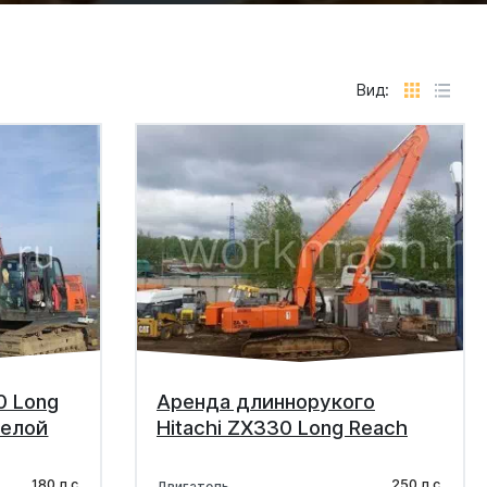
Вид:
0 Long
Аренда длиннорукого
релой
Hitachi ZX330 Long Reach
180 л.с.
250 л.с.
Двигатель