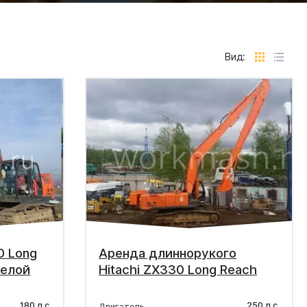
Вид:
0 Long
Аренда длиннорукого
релой
Hitachi ZX330 Long Reach
180 л.с.
250 л.с.
Двигатель