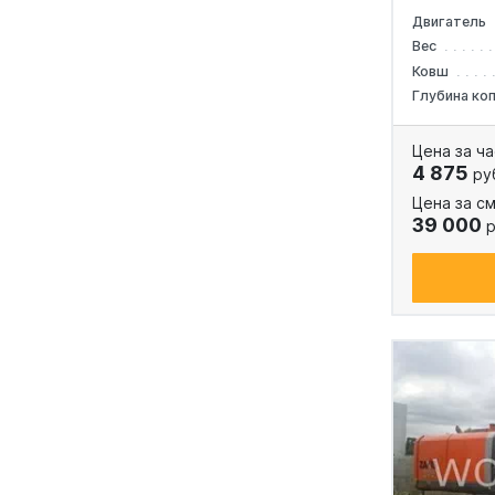
Двигатель
Вес
Ковш
Глубина ко
Цена за ча
4 875
ру
Цена за см
39 000
р