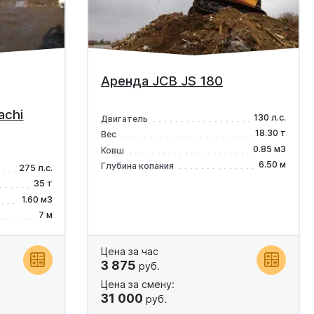
Аренда JCB JS 180
achi
130 л.с.
Двигатель
18.30 т
Вес
0.85 м3
Ковш
6.50 м
Глубина копания
275 л.с.
35 т
1.60 м3
7 м
Цена за час
3 875
руб.
Цена за смену:
31 000
руб.