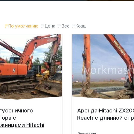
По умолчанию
Цена
Вес
Ковш
гусеничного
Аренда Hitachi ZX20
тора с
Reach с длинной ст
жницами Hitachi
Двигатель