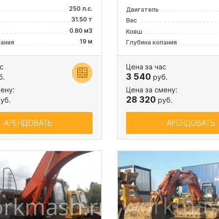
250 л.с.
Двигатель
31.50 т
Вес
0.80 м3
Ковш
19 м
пания
Глубина копания
с
Цена за час
3 540
б.
руб.
ену:
Цена за смену:
28 320
уб.
руб.
АРЕНДОВАТЬ
АРЕНДОВАТЬ