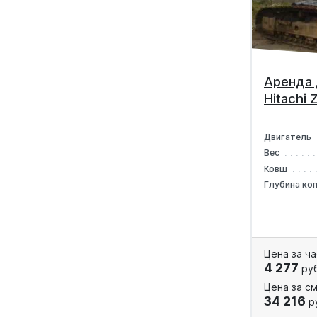
Аренда 
Hitachi
Двигатель
Вес
Ковш
Глубина ко
Цена за ча
4 277
руб
Цена за см
34 216
р