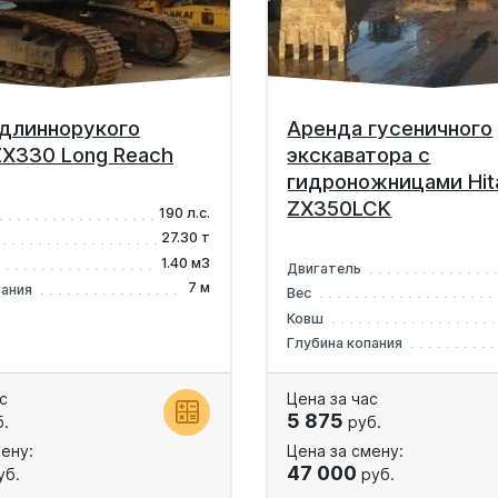
длиннорукого
Аренда гусеничного
 ZX330 Long Reach
экскаватора с
гидроножницами Hit
ZX350LCK
190 л.с.
27.30 т
1.40 м3
Двигатель
7 м
пания
Вес
Ковш
Глубина копания
с
Цена за час
5 875
.
руб.
ену:
Цена за смену:
47 000
уб.
руб.