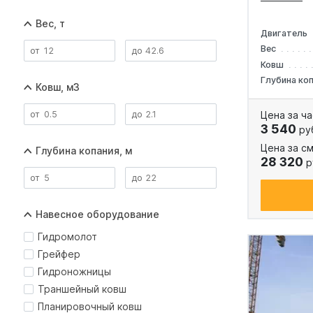
Вес, т
Двигатель
Вес
Ковш
Глубина ко
Ковш, м3
Цена за ча
3 540
ру
Цена за см
Глубина копания, м
28 320
р
Навесное оборудование
Гидромолот
Грейфер
Гидроножницы
Траншейный ковш
Планировочный ковш