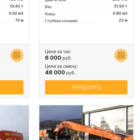
19.40 т
31.50 т
Вес
0.50 м3
0.80 м3
Ковш
15 м
22 м
Глубина копания
Цена за час
6 000
руб.
Цена за смену:
48 000
руб.
АРЕНДОВАТЬ