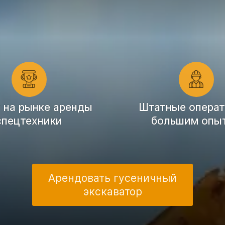
т на рынке аренды
Штатные операт
спецтехники
большим опы
Арендовать гусеничный
экскаватор