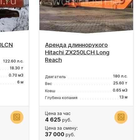
80LCN
Аренда длиннорукого
Hitachi ZX250LCH Long
Reach
122.60 л.с.
18.30 т
0.70 м3
180 л.с.
Двигатель
6 м
25.60 т
Вес
0.65 м3
Ковш
13 м
Глубина копания
Цена за час
4 625
руб.
Цена за смену:
37 000
руб.