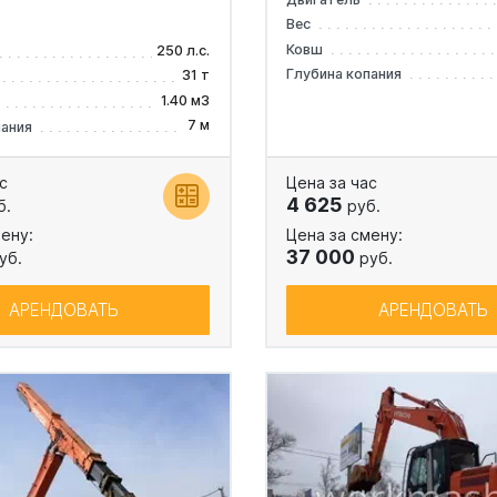
Вес
Ковш
250 л.с.
Глубина копания
31 т
1.40 м3
7 м
пания
с
Цена за час
4 625
б.
руб.
ену:
Цена за смену:
37 000
уб.
руб.
АРЕНДОВАТЬ
АРЕНДОВАТЬ