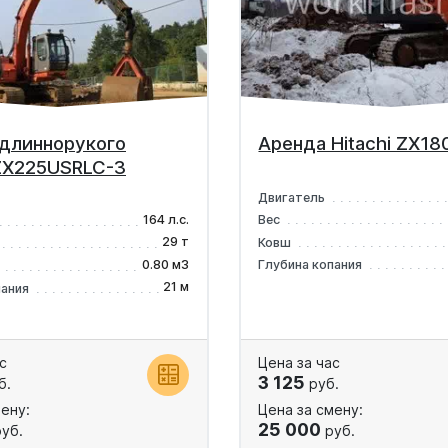
длиннорукого
Аренда Hitachi ZX1
 ZX225USRLC-3
Двигатель
164 л.с.
Вес
29 т
Ковш
0.80 м3
Глубина копания
21 м
пания
с
Цена за час
3 125
б.
руб.
ену:
Цена за смену:
25 000
уб.
руб.