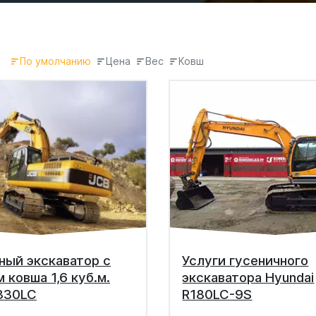
По умолчанию
Цена
Вес
Ковш
ный экскаватор с
Услуги гусеничного
 ковша 1,6 куб.м.
экскаватора Hyundai
330LC
R180LC-9S