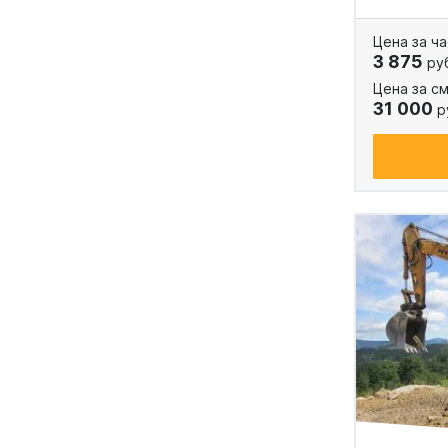
Цена за ча
3 875
ру
Цена за см
31 000
р