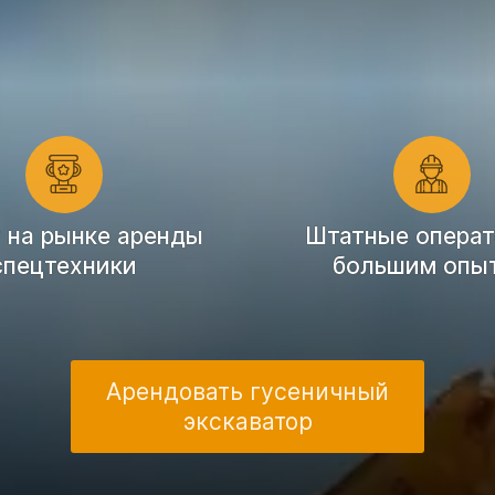
т на рынке аренды
Штатные операт
спецтехники
большим опы
Арендовать гусеничный
экскаватор