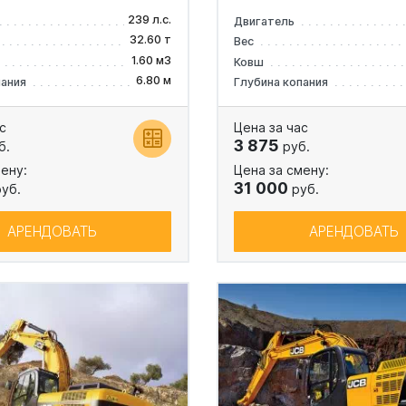
239 л.с.
Двигатель
32.60 т
Вес
1.60 м3
Ковш
6.80 м
пания
Глубина копания
с
Цена за час
3 875
б.
руб.
ену:
Цена за смену:
31 000
уб.
руб.
АРЕНДОВАТЬ
АРЕНДОВАТЬ