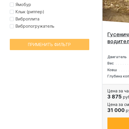
Ямобур
Клык (риппер)
Виброплита
Вибропогружатель
Гусенич
водител
ПРИМЕНИТЬ ФИЛЬТР
Двигатель
Вес
Ковш
Глубина ко
Цена за ча
3 875
ру
Цена за см
31 000
р