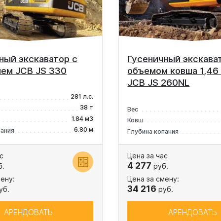
ный экскаватор с
Гусеничный экскава
ем JCB JS 330
объемом ковша 1,46 
JCB JS 260NL
281 л.с.
38 т
Вес
1.84 м3
Ковш
6.80 м
пания
Глубина копания
с
Цена за час
4 277
б.
руб.
ену:
Цена за смену:
34 216
уб.
руб.
АРЕНДОВАТЬ
АРЕНДОВАТЬ