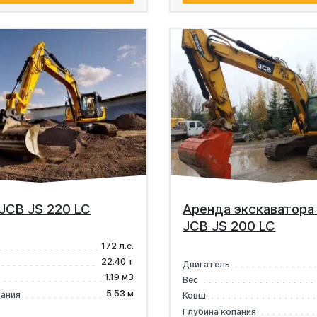
JCB JS 220 LC
Аренда экскаватора
JCB JS 200 LC
172 л.с.
22.40 т
Двигатель
1.19 м3
Вес
5.53 м
пания
Ковш
Глубина копания