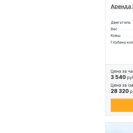
Аренда 
Двигатель
Вес
Ковш
Глубина ко
Цена за ча
3 540
ру
Цена за см
28 320
р