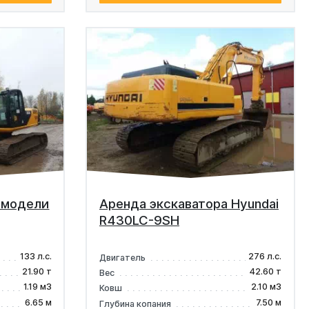
 модели
Аренда экскаватора Hyundai
R430LC-9SH
133 л.с.
276 л.с.
Двигатель
21.90 т
42.60 т
Вес
1.19 м3
2.10 м3
Ковш
6.65 м
7.50 м
Глубина копания