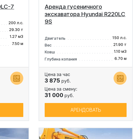
0LC-7
Аренда гусеничного
экскаватора Hyundai R220LC
9S
200 л.с.
29.30 т
1.27 м3
150 л.с.
Двигатель
7.50 м
21.90 т
Вес
1.10 м3
Ковш
6.70 м
Глубина копания
Цена за час
3 875
руб.
Цена за смену:
31 000
руб.
АРЕНДОВАТЬ