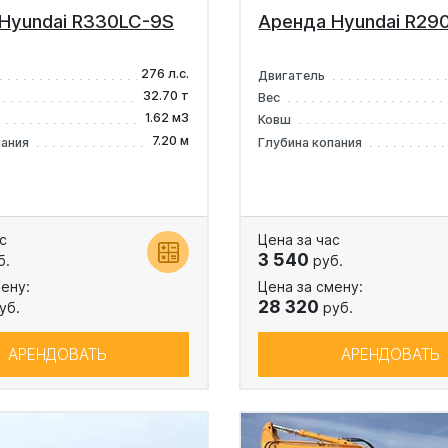
Hyundai R330LC-9S
Аренда Hyundai R29
276 л.с.
Двигатель
32.70 т
Вес
1.62 м3
Ковш
7.20 м
пания
Глубина копания
с
Цена за час
3 540
б.
руб.
ену:
Цена за смену:
28 320
уб.
руб.
АРЕНДОВАТЬ
АРЕНДОВАТЬ