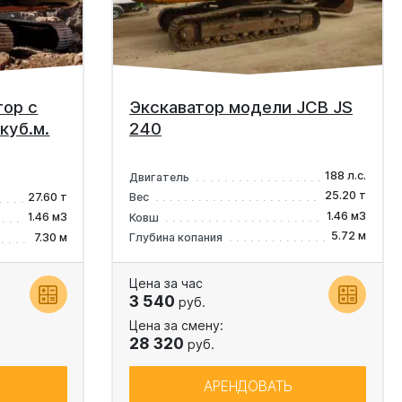
тор с
Экскаватор модели JCB JS
куб.м.
240
188 л.с.
Двигатель
25.20 т
27.60 т
Вес
1.46 м3
1.46 м3
Ковш
5.72 м
7.30 м
Глубина копания
Цена за час
3 540
руб.
Цена за смену:
28 320
руб.
АРЕНДОВАТЬ