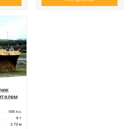
чик
дителем
106 л.с.
9 т
2.70 м