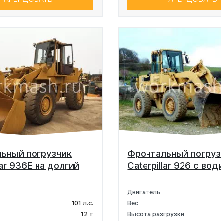
ьный погрузчик
Фронтальный погруз
lar 936E на долгий
Caterpillar 926 с во
Двигатель
101 л.с.
Вес
12 т
Высота разгрузки