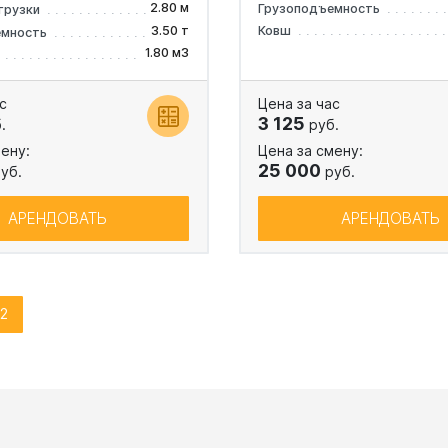
2.80 м
Грузоподъемность
грузки
3.50 т
Ковш
емность
1.80 м3
с
Цена за час
3 125
.
руб.
ену:
Цена за смену:
25 000
уб.
руб.
АРЕНДОВАТЬ
АРЕНДОВАТЬ
2