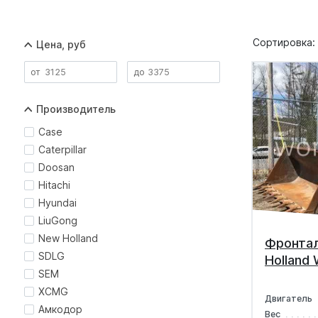
Сортировка:
Цена, руб
Производитель
Case
Caterpillar
Doosan
Hitachi
Hyundai
LiuGong
New Holland
Фронтал
SDLG
Holland
SEM
XCMG
Двигатель
Амкодор
Вес