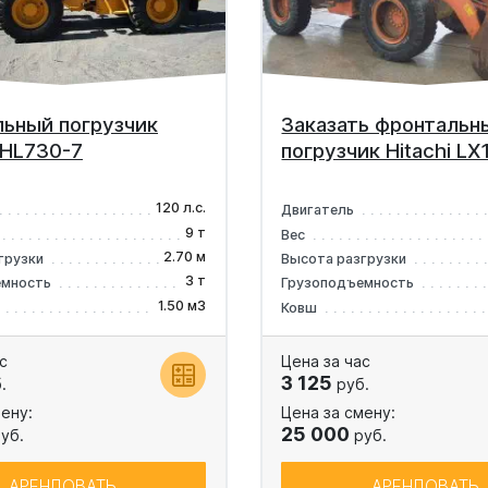
ьный погрузчик
Заказать фронтальн
 HL730-7
погрузчик Hitachi LX
120 л.с.
Двигатель
9 т
Вес
2.70 м
грузки
Высота разгрузки
3 т
емность
Грузоподъемность
1.50 м3
Ковш
с
Цена за час
3 125
.
руб.
ену:
Цена за смену:
25 000
уб.
руб.
АРЕНДОВАТЬ
АРЕНДОВАТЬ