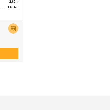
2.80 т
1.40 м3