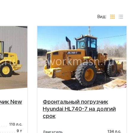
Вид:
зчик New
Фронтальный погрузчик
Hyundai HL740-7 на долгий
срок
110 л.с.
9 т
134 л.с.
Двигатель