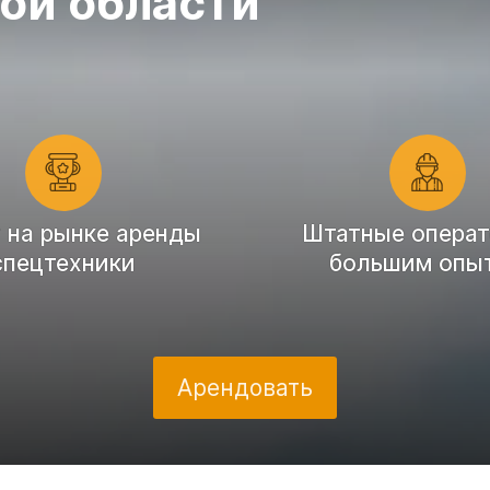
ой области
т на рынке аренды
Штатные операт
спецтехники
большим опы
Арендовать