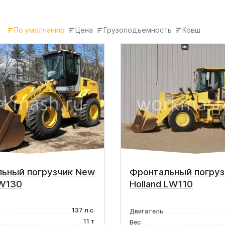
По умолчанию
Цена
Грузоподъемность
Ковш
ьный погрузчик New
Фронтальный погру
 W130
Holland LW110
137 л.с.
Двигатель
11 т
Вес